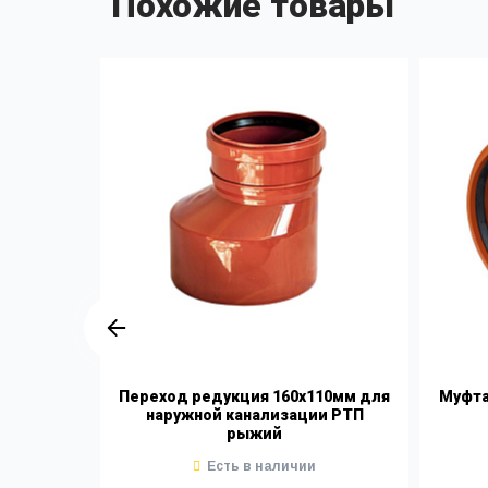
Похожие товары
ор 110мм
Переход редукция 160х110мм для
Муфта
ации РТП
наружной канализации РТП
рыжий
Есть в наличии