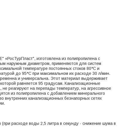
 «РосТурПласт", изготовлена из полипропилена с
ным наружным диаметром, применяются для систем
ксимальной температуре постоянных стоков 80*С и
ературой до 95*С при максимальном их расходе 30 л/мин.
ременна и универсальна. Этот материал выдерживает
 которой равняется 95 градусам. Канализационные
 не реагируют на перепады температур, на агрессивное
дятся из полипропилена с добавлением минерального
во внутренних канализационных безнапорных сетях
ии.
(при расходе воды 2,5 литра в секунду - снижение шума в