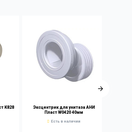
ст К828
Эксцентрик для унитаза АНИ
Эксце
Пласт W0420 40мм
Есть в наличии