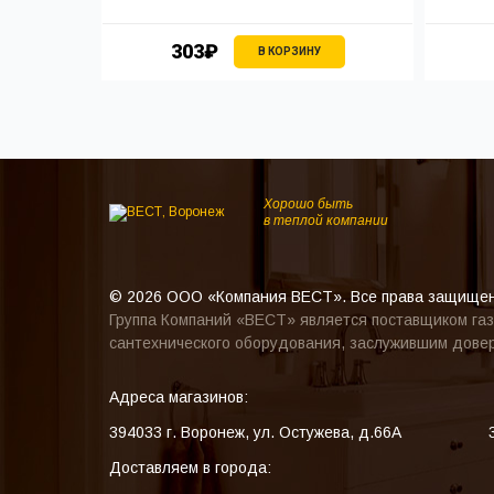
303₽
В КОРЗИНУ
Хорошо быть
в теплой компании
© 2026 ООО «Компания ВЕСТ». Все права защище
Группа Компаний «ВЕСТ» является поставщиком газ
сантехнического оборудования, заслужившим довер
Адреса магазинов:
394033
г. Воронеж
,
ул. Остужева, д.66А
Доставляем в города: