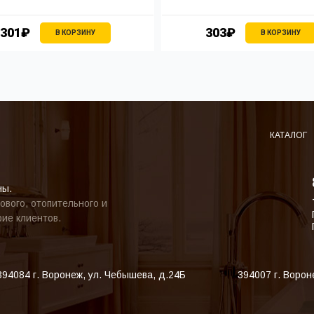
301₽
303₽
В КОРЗИНУ
В КОРЗИНУ
КАТАЛОГ
ны.
ового, отопительного и
ие клиентов.
394084
г. Воронеж
,
ул. Чебышева, д.24Б
394007
г. Ворон