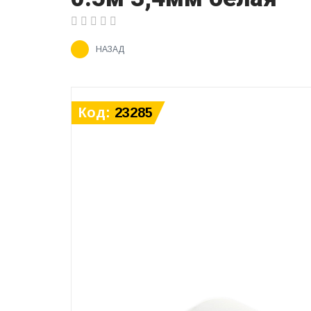
НАЗАД
Код:
23285