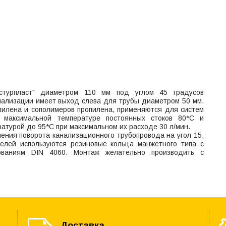
стурпласт" диаметром 110 мм под углом 45 градусов
нализации имеет выход слева для трубы диаметром 50 мм.
пилена и сополимеров пропилена, применяются для систем
и максимальной температуре постоянных стоков 80*С и
ературой до 95*С при максимальном их расходе 30 л/мин.
ния поворота канализационного трубопровода на угол 15,
ителей используются резиновые кольца манжетного типа с
ованиям DIN 4060. Монтаж желательно производить с
Доставка