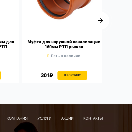
мм для
Муфта для наружной канализации
Гофра дл
РТП
160мм РТП рыжая
Есть в наличии
301₽
3
В КОРЗИНУ
КОМПАНИЯ
УСЛУГИ
АКЦИИ
КОНТАКТЫ