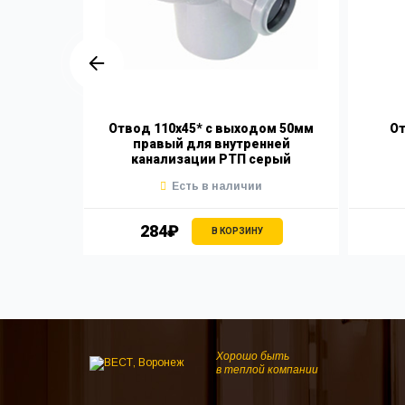
45* для
Отвод 110х45* с выходом 50мм
От
ии РТП
правый для внутренней
канализации РТП серый
Есть в наличии
284₽
В КОРЗИНУ
Хорошо быть
в теплой компании