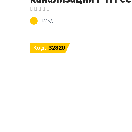
НАЗАД
Код:
32820