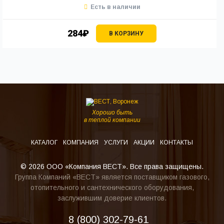
Есть в наличии
284₽
В КОРЗИНУ
Хорошо быть
в теплой компании
КАТАЛОГ
КОМПАНИЯ
УСЛУГИ
АКЦИИ
КОНТАКТЫ
© 2026 ООО «Компания ВЕСТ». Все права защищены.
Группа Компаний «ВЕСТ» является поставщиком газового,
отопительного и сантехнического оборудования,
заслужившим доверие клиентов.
8 (800) 302-79-61