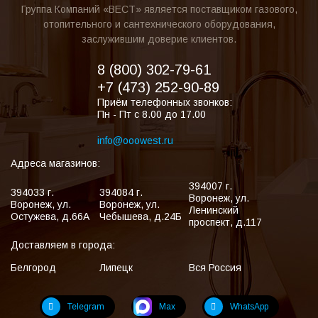
Группа Компаний «ВЕСТ» является поставщиком газового,
отопительного и сантехнического оборудования,
заслужившим доверие клиентов.
8 (800) 302-79-61
+7 (473) 252-90-89
Приём телефонных звонков:
Пн - Пт с 8.00 до 17.00
info@ooowest.ru
Адреса магазинов:
394007
г.
394033
г.
394084
г.
Воронеж
,
ул.
Воронеж
,
ул.
Воронеж
,
ул.
Ленинский
Остужева, д.66А
Чебышева, д.24Б
проспект, д.117
Доставляем в города:
Белгород
Липецк
Вся Россия
Telegram
Max
WhatsApp