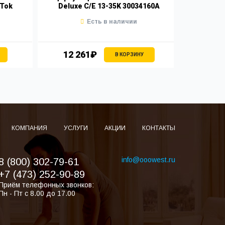
 Tok
Deluxe C/E 13-35K 30034160A
Deluxe
Есть в наличии
12 261₽
11 
В КОРЗИНУ
КОМПАНИЯ
УСЛУГИ
АКЦИИ
КОНТАКТЫ
info@ooowest.ru
8 (800) 302-79-61
+7 (473) 252-90-89
Приём телефонных звонков:
Пн - Пт с 8.00 до 17.00