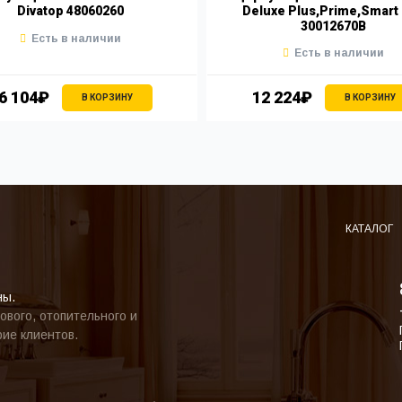
Divatop 48060260
Deluxe Plus,Prime,Smart
30012670B
Есть в наличии
Есть в наличии
6 104₽
12 224₽
В КОРЗИНУ
В КОРЗИНУ
КАТАЛОГ
ны.
ового, отопительного и
ие клиентов.