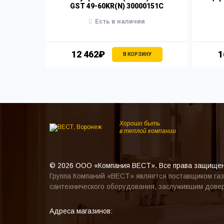
GST 49-60KR(N) 30000151C
Есть в наличии
12 462₽
1
НУ
В КОРЗИНУ
Хорошо быть
в теплой компании
© 2026 ООО «Компания ВЕСТ». Все права защище
Группа Компаний «ВЕСТ» является поставщиком газ
сантехнического оборудования, заслужившим довер
Адреса магазинов: