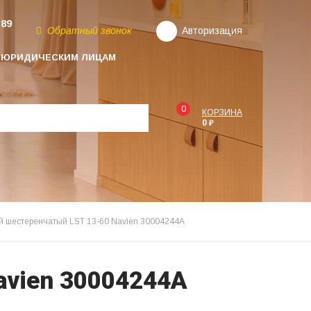
-89
Обратный звонок
Авторизация
ЮРИДИЧЕСКИМ ЛИЦАМ
0
КОРЗИНА
0 ₽
й шестеренчатый LST 13-60 Navien 30004244A
avien 30004244A