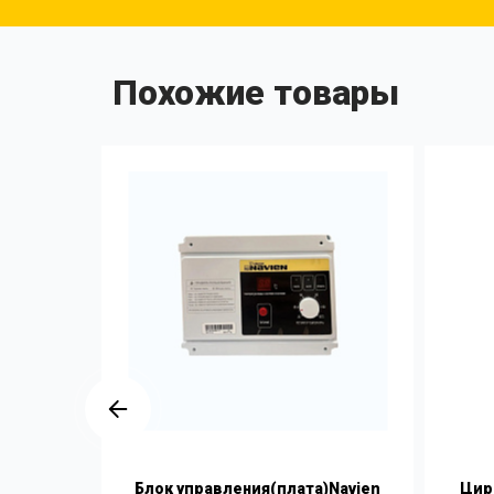
Похожие товары
GA 17-35
Блок управления(плата)Navien
Цирк