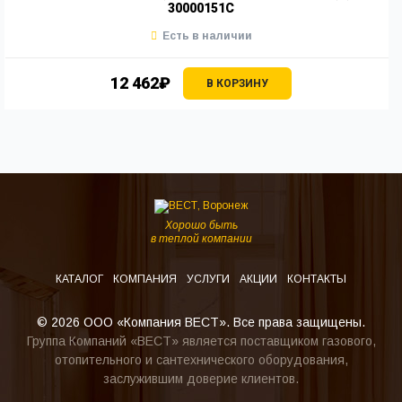
30000151C
Есть в наличии
12 462₽
В КОРЗИНУ
Хорошо быть
в теплой компании
КАТАЛОГ
КОМПАНИЯ
УСЛУГИ
АКЦИИ
КОНТАКТЫ
© 2026 ООО «Компания ВЕСТ». Все права защищены.
Группа Компаний «ВЕСТ» является поставщиком газового,
отопительного и сантехнического оборудования,
заслужившим доверие клиентов.