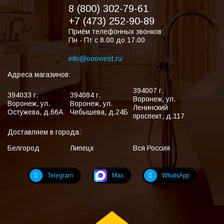
8 (800) 302-79-61
+7 (473) 252-90-89
Приём телефонных звонков:
Пн - Пт с 8.00 до 17.00
info@ooowest.ru
Адреса магазинов:
394007
г.
394033
г.
394084
г.
Воронеж
,
ул.
Воронеж
,
ул.
Воронеж
,
ул.
Ленинский
Остужева, д.66А
Чебышева, д.24Б
проспект, д.117
Доставляем в города:
Белгород
Липецк
Вся Россия
Telegram
Max
WhatsApp