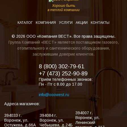
Хорошо быть
в теплой компании
КАТАЛОГ
КОМПАНИЯ
УСЛУГИ
АКЦИИ
КОНТАКТЫ
© 2026 ООО «Компания ВЕСТ». Все права защищены.
Группа Компаний «ВЕСТ» является поставщиком газового,
отопительного и сантехнического оборудования,
заслужившим доверие клиентов.
8 (800) 302-79-61
+7 (473) 252-90-89
Приём телефонных звонков:
Пн - Пт с 8.00 до 17.00
info@ooowest.ru
Адреса магазинов:
394007
г.
394033
г.
394084
г.
Воронеж
,
ул.
Воронеж
,
ул.
Воронеж
,
ул.
Ленинский
Остужева, д.66А
Чебышева, д.24Б