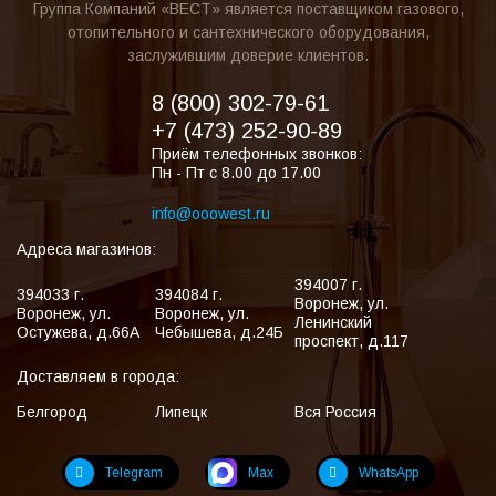
Группа Компаний «ВЕСТ» является поставщиком газового,
отопительного и сантехнического оборудования,
заслужившим доверие клиентов.
8 (800) 302-79-61
+7 (473) 252-90-89
Приём телефонных звонков:
Пн - Пт с 8.00 до 17.00
info@ooowest.ru
Адреса магазинов:
394007
г.
394033
г.
394084
г.
Воронеж
,
ул.
Воронеж
,
ул.
Воронеж
,
ул.
Ленинский
Остужева, д.66А
Чебышева, д.24Б
проспект, д.117
Доставляем в города:
Белгород
Липецк
Вся Россия
Telegram
Max
WhatsApp