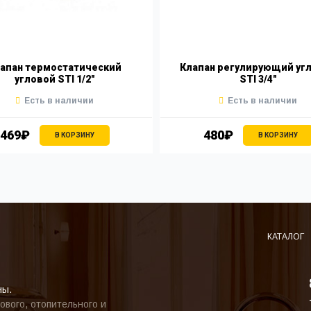
апан термостатический
Клапан регулирующий уг
угловой STI 1/2"
STI 3/4"
Есть в наличии
Есть в наличии
469₽
480₽
В КОРЗИНУ
В КОРЗИНУ
КАТАЛОГ
ны.
ового, отопительного и