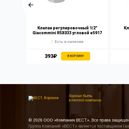
угловой
Клапан регулировочный 1/2"
Кл
иатора
Giacommini R5X033 угловой е5917
Есть в наличии
393₽
В КОРЗИНУ
Хорошо быть
в теплой компании
© 2026 ООО «Компания ВЕСТ». Все права защище
Группа Компаний «ВЕСТ» является поставщиком газ