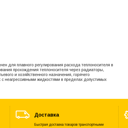
ен для плавного регулирования расхода теплоносителя в
ования прохождения теплоносителя через радиаторы,
ьевого и хозяйственного назначения, горячего
х с неагрессивными жидкостями в пределах допустимых
Доставка
Быстрая доставка товаров транспортными