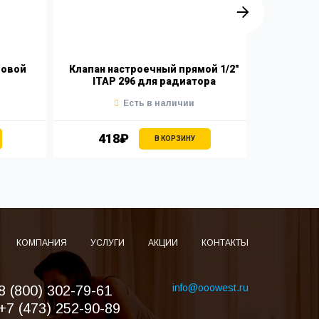
ловой
Клапан настроечный прямой 1/2"
Клапан
ITAP 296 для радиатора
1/2" 
Есть в наличии
418₽
В КОРЗИНУ
КОМПАНИЯ
УСЛУГИ
АКЦИИ
КОНТАКТЫ
info@ooowest.ru
8 (800) 302-79-61
+7 (473) 252-90-89