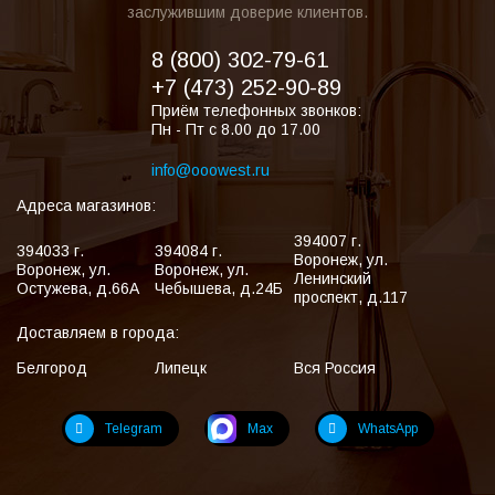
заслужившим доверие клиентов.
8 (800) 302-79-61
+7 (473) 252-90-89
Приём телефонных звонков:
Пн - Пт с 8.00 до 17.00
info@ooowest.ru
Адреса магазинов:
394007
г.
394033
г.
394084
г.
Воронеж
,
ул.
Воронеж
,
ул.
Воронеж
,
ул.
Ленинский
Остужева, д.66А
Чебышева, д.24Б
проспект, д.117
Доставляем в города:
Белгород
Липецк
Вся Россия
Telegram
Max
WhatsApp