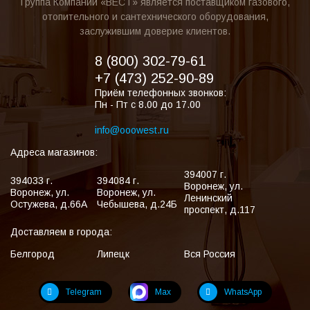
Группа Компаний «ВЕСТ» является поставщиком газового,
отопительного и сантехнического оборудования,
заслужившим доверие клиентов.
8 (800) 302-79-61
+7 (473) 252-90-89
Приём телефонных звонков:
Пн - Пт с 8.00 до 17.00
info@ooowest.ru
Адреса магазинов:
394007
г.
394033
г.
394084
г.
Воронеж
,
ул.
Воронеж
,
ул.
Воронеж
,
ул.
Ленинский
Остужева, д.66А
Чебышева, д.24Б
проспект, д.117
Доставляем в города:
Белгород
Липецк
Вся Россия
Telegram
Max
WhatsApp