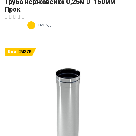
Труба нержавейка 0,25м D-150мм
Прок
НАЗАД
Код:
24376