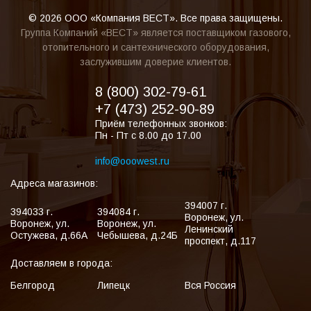
© 2026 ООО «Компания ВЕСТ». Все права защищены.
Группа Компаний «ВЕСТ» является поставщиком газового,
отопительного и сантехнического оборудования,
заслужившим доверие клиентов.
8 (800) 302-79-61
+7 (473) 252-90-89
Приём телефонных звонков:
Пн - Пт с 8.00 до 17.00
info@ooowest.ru
Адреса магазинов:
394007
г.
394033
г.
394084
г.
Воронеж
,
ул.
Воронеж
,
ул.
Воронеж
,
ул.
Ленинский
Остужева, д.66А
Чебышева, д.24Б
проспект, д.117
Доставляем в города:
Белгород
Липецк
Вся Россия