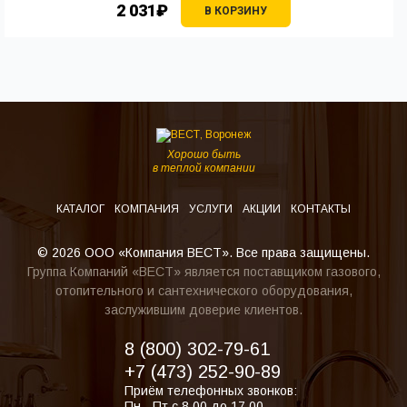
2 031₽
В КОРЗИНУ
Хорошо быть
в теплой компании
КАТАЛОГ
КОМПАНИЯ
УСЛУГИ
АКЦИИ
КОНТАКТЫ
© 2026 ООО «Компания ВЕСТ». Все права защищены.
Группа Компаний «ВЕСТ» является поставщиком газового,
отопительного и сантехнического оборудования,
заслужившим доверие клиентов.
8 (800) 302-79-61
+7 (473) 252-90-89
Приём телефонных звонков:
Пн - Пт с 8.00 до 17.00