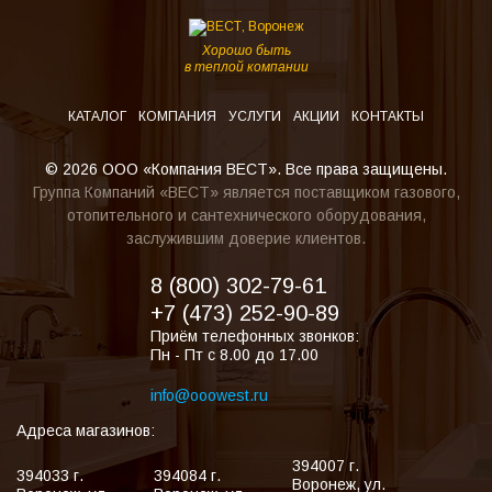
Хорошо быть
в теплой компании
КАТАЛОГ
КОМПАНИЯ
УСЛУГИ
АКЦИИ
КОНТАКТЫ
© 2026 ООО «Компания ВЕСТ». Все права защищены.
Группа Компаний «ВЕСТ» является поставщиком газового,
отопительного и сантехнического оборудования,
заслужившим доверие клиентов.
8 (800) 302-79-61
+7 (473) 252-90-89
Приём телефонных звонков:
Пн - Пт с 8.00 до 17.00
info@ooowest.ru
Адреса магазинов:
394007
г.
394033
г.
394084
г.
Воронеж
,
ул.