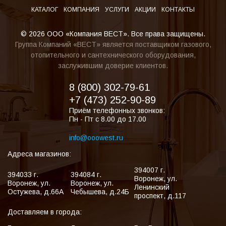
КАТАЛОГ
КОМПАНИЯ
УСЛУГИ
АКЦИИ
КОНТАКТЫ
© 2026 ООО «Компания ВЕСТ». Все права защищены.
Группа Компаний «ВЕСТ» является поставщиком газового,
отопительного и сантехнического оборудования,
заслужившим доверие клиентов.
8 (800) 302-79-61
+7 (473) 252-90-89
Приём телефонных звонков:
Пн - Пт с 8.00 до 17.00
info@ooowest.ru
Адреса магазинов:
394007
г.
394033
г.
394084
г.
Воронеж
,
ул.
Воронеж
,
ул.
Воронеж
,
ул.
Ленинский
Остужева, д.66А
Чебышева, д.24Б
проспект, д.117
Доставляем в города: