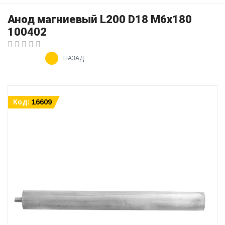
Анод магниевый L200 D18 M6x180
100402
НАЗАД
Код:
16609