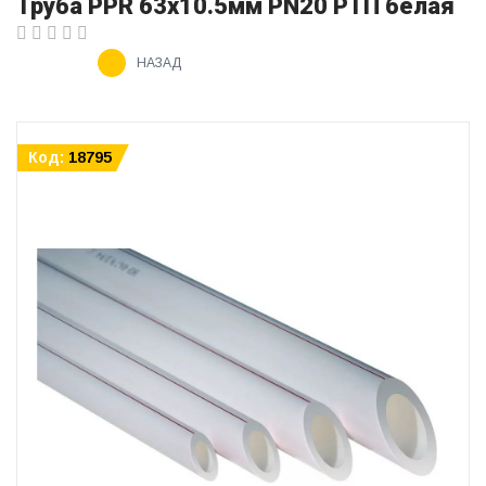
Труба PPR 63х10.5мм PN20 РТП белая
НАЗАД
Код:
18795