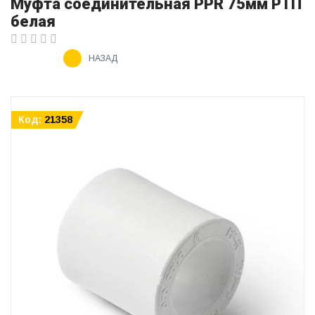
Муфта соединительная PPR 75мм РТП
белая
НАЗАД
Код:
21358