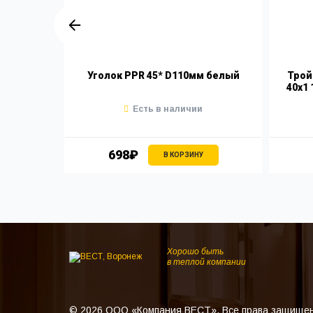
PPR 40х1
Уголок PPR 45* D110мм белый
Трой
ба белая
40х1 
Есть в наличии
698₽
В КОРЗИНУ
Хорошо быть
в теплой компании
© 2026 ООО «Компания ВЕСТ». Все права защище