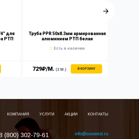
4" для
Труба PPR 50х8.3мм армированная
Фильт
ба РТП
алюминием РТП белая
вн
Есть в наличии
729₽/М.
6
В КОРЗИНУ
(2 М.)
КОМПАНИЯ
УСЛУГИ
АКЦИИ
КОНТАКТЫ
info@ooowest.ru
8 (800) 302-79-61