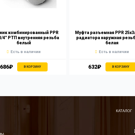
ник комбинированный PPR
Муфта разъемная PPR 25х3/
1/4" РТП внутренняя резьба
радиатора наружная резь
белый
белая
Есть в наличии
Есть в наличии
686₽
632₽
В КОРЗИНУ
В КОРЗИНУ
КАТАЛОГ
ны.