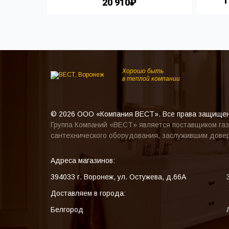
1
20 910₽
НУ
Хорошо быть
в теплой компании
© 2026 ООО «Компания ВЕСТ». Все права защище
Группа Компаний «ВЕСТ» является поставщиком газ
сантехнического оборудования, заслужившим довер
Адреса магазинов:
394033
г. Воронеж
,
ул. Остужева, д.66А
Доставляем в города:
Белгород