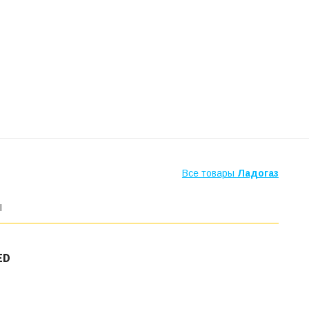
Все товары
Ладогаз
ы
ЕD