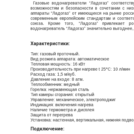
Газовые водонагреватели “Ладогаз” соответст
возможностям и безопасности в сочетании с ни
аппараты “Ладогаз” от имеющихся на рынке росси
современным европейским стандартам и соответс
союза. Кроме того, “Ладогаз” привлекает ро
водонагреватель “Ладогаз” значительно выгоднее
Характеристики:
Тип: газовый проточный.
Вид розжига аппарата: автоматическое
Тепловая мощность: 16 кВт
Производительность при нагреве t 25°C: 10 л/мин
Расход газа: 1,5 м/куб.
Давление на входе: 8 атм.
Теплообменник: медный
Горелка: нержавеющая сталь
Тип камеры сгорания: открытый
Управление: механическое, электроподжиг
Индикация: включения нагрева
Наличие термометра и дисплея
Защита от перегрева
Установка: настенная, вертикальная, нижняя подв
Подключение: