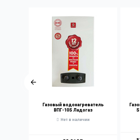
атель
Газовый водонагреватель
Газо
Е
ВПГ-10S Ладогаз
S
Нет в наличии