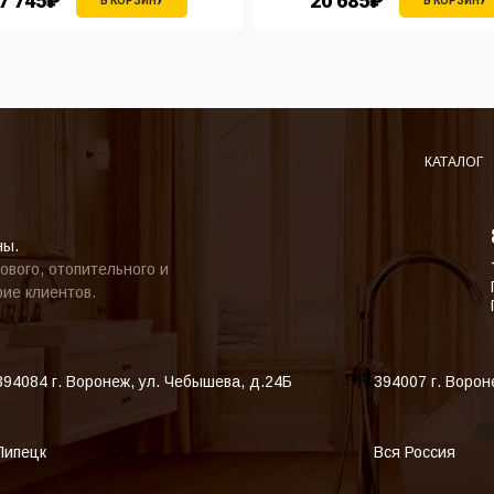
7 745₽
20 685₽
В КОРЗИНУ
В КОРЗИНУ
КАТАЛОГ
ны.
ового, отопительного и
ие клиентов.
394084
г. Воронеж
,
ул. Чебышева, д.24Б
394007
г. Ворон
Липецк
Вся Россия