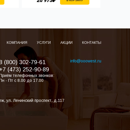
20 975₽
20 
В КОРЗИНУ
КОМПАНИЯ
УСЛУГИ
АКЦИИ
КОНТАКТЫ
info@ooowest.ru
8 (800) 302-79-61
+7 (473) 252-90-89
Приём телефонных звонков:
Пн - Пт с 8.00 до 17.00
еж
,
ул. Ленинский проспект, д.117