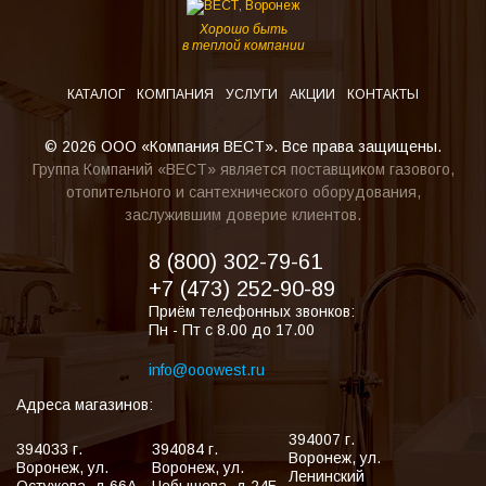
Хорошо быть
в теплой компании
КАТАЛОГ
КОМПАНИЯ
УСЛУГИ
АКЦИИ
КОНТАКТЫ
© 2026 ООО «Компания ВЕСТ». Все права защищены.
Группа Компаний «ВЕСТ» является поставщиком газового,
отопительного и сантехнического оборудования,
заслужившим доверие клиентов.
8 (800) 302-79-61
+7 (473) 252-90-89
Приём телефонных звонков:
Пн - Пт с 8.00 до 17.00
info@ooowest.ru
Адреса магазинов:
394007
г.
394033
г.
394084
г.
Воронеж
,
ул.
Воронеж
,
ул.
Воронеж
,
ул.
Ленинский
Остужева, д.66А
Чебышева, д.24Б