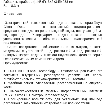
Габариты прибора (ШхВхГ): 345х345х288 мм
Вес: 8,3 кг
Описание:
Электрический накопительный водонагреватель серия Royal
Clima Delta — это компактный водонагреватель,
предназначен для нагрева холодной воды, поступающей из
водопровода. Резервуаром водонагревателя покрыт
увеличенным слоем антибактериальной стеклокерамической
BIO-эмали.
Серия представлена объемами 10 и 15 литров, а также
моделями с установкой над раковиной и под раковиной.
Быстрый нагрев воды и высокая надежность делают серию
Delta незаменимым помощником дома.
Преимущества:
● DUO BIO GLASS Technology - технология равномерного
покрытия внутренних резервуаров увеличенным слоем
антибактериальной стеклокерамической BIO-эмали.
● Удобная панель управления, расположенная на лицевой
части.
● Высококачественный медный нагревательный элемент
ROYAL Clima Cu+ быстро нагревает воду.
● Расширенные возможности для установки: над или под
раковиной в зависимости от требований пользователя.