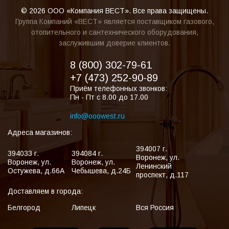
© 2026 ООО «Компания ВЕСТ». Все права защищены.
Группа Компаний «ВЕСТ» является поставщиком газового,
отопительного и сантехнического оборудования,
заслужившим доверие клиентов.
8 (800) 302-79-61
+7 (473) 252-90-89
Приём телефонных звонков:
Пн - Пт с 8.00 до 17.00
info@ooowest.ru
Адреса магазинов:
394007
г.
394033
г.
394084
г.
Воронеж
,
ул.
Воронеж
,
ул.
Воронеж
,
ул.
Ленинский
Остужева, д.66А
Чебышева, д.24Б
проспект, д.117
Доставляем в города:
Белгород
Липецк
Вся Россия