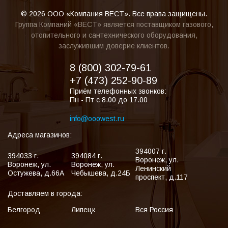
© 2026 ООО «Компания ВЕСТ». Все права защищены.
Группа Компаний «ВЕСТ» является поставщиком газового,
отопительного и сантехнического оборудования,
заслужившим доверие клиентов.
8 (800) 302-79-61
+7 (473) 252-90-89
Приём телефонных звонков:
Пн - Пт с 8.00 до 17.00
info@ooowest.ru
Адреса магазинов:
394007
г.
394033
г.
394084
г.
Воронеж
,
ул.
Воронеж
,
ул.
Воронеж
,
ул.
Ленинский
Остужева, д.66А
Чебышева, д.24Б
проспект, д.117
Доставляем в города:
Белгород
Липецк
Вся Россия