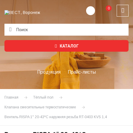
0
Подождите...
КАТАЛОГ
Продукция
Прайс-листы
Главная
Тёплый пол
Клапана смесительные термостатические
Вентиль RISPA 1" 20-43*С наружняя резьба RT-0403 KVS 1,4