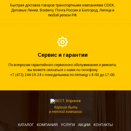
Быстрая доставка товаров транспортными компаниями CDEK,
Деловые Линии, Boxberry, Почта России в Белгород, Липецк и
любой регион РФ.
Сервис и гарантии
По вопросам гарантийного сервисного обслуживания и ремонта,
вы можете связаться с нами по телефону
+7 (473) 244-19-24 с понедельника по пятницу с 8-00 до 17-00.
Хорошо быть
в теплой компании
КАТАЛОГ
КОМПАНИЯ
УСЛУГИ
АКЦИИ
КОНТАКТЫ