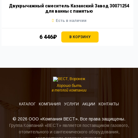
Двухрычажный смеситель Казанский Завод 30071254
для ванны с памятью
Есть в наличии
6 446₽
В КОРЗИНУ
Хорошо быть
в теплой компании
КАТАЛОГ
КОМПАНИЯ
УСЛУГИ
АКЦИИ
КОНТАКТЫ
© 2026 ООО «Компания ВЕСТ». Все права защищены.
Группа Компаний «ВЕСТ» является поставщиком газового,
отопительного и сантехнического оборудования,