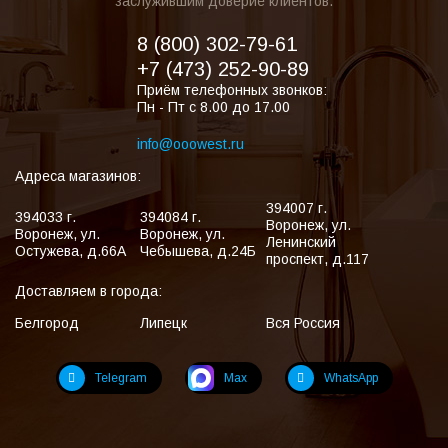
заслужившим доверие клиентов.
8 (800) 302-79-61
+7 (473) 252-90-89
Приём телефонных звонков:
Пн - Пт с 8.00 до 17.00
info@ooowest.ru
Адреса магазинов:
394007
г.
394033
г.
394084
г.
Воронеж
,
ул.
Воронеж
,
ул.
Воронеж
,
ул.
Ленинский
Остужева, д.66А
Чебышева, д.24Б
проспект, д.117
Доставляем в города:
Белгород
Липецк
Вся Россия
Telegram
Max
WhatsApp