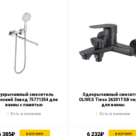
ухрычажный смеситель
Однорычажный смесит
нский Завод 75771254 для
OLIVES Tieso 26201TSB ч
ванны с памятью
для ванны
Есть в наличии
Есть в наличии
6 385₽
6 232₽
В КОРЗИНУ
В КОРЗИНУ