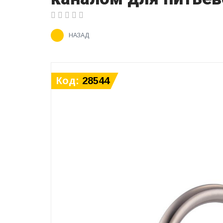
НАЗАД
Код:
28544