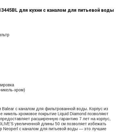
3445BL для кухни с каналом для питьевой воды
ильтр
лировка
никель-хром)
alear с каналом для фильтрованной воды. Корпус из
е никель-хромовое покрытие Liquid Diamond позволяют
S предоставляет расширенную гарантию 7 лет на корпус,
OLIVE’S увеличенной длины 50 см позволяет избежать
р Neoperl с каналом для питьевой воды — это лучшие