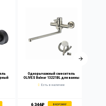
ель
Однорычажный смеситель
Одно
ерный
OLIVES Balear 13221BL для ванны
OLIVES N
Есть в наличии
6 344₽
5 
В КОРЗИНУ