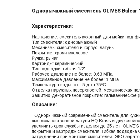
Однорычажный смеситель OLIVES Balear 1
Характеристики:
Назначение: смеситель кухонный для мойки под ф
Тип смесителя: однорычажный
Механизмы смесителя и корпус: латунь
Покрытие: хром-никелевое
Ручка: рычаг
Картридж: керамический
Тип подводки: гибкая 1/2"
Рабочее давление не более: 0,63 МПа
Максимальное давление не более: 1 МПа
Температура воды: от +5 до +75*С
Отделка наружных поверхностей: механическая по
Защитно-декоративное покрытие: гальваническое (
Описание:
Однорычажный современный смеситель для кухни B
высококачественной латуни HQ Brass и двухслойно
увеличить срок службы изделия до 25 лет. OLIVE'
покрытие и картридж смесителя. Гибкая подводка 
затруднений при монтаже смесителей. ЭКО аэрато