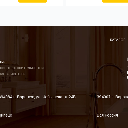
КАТАЛОГ
ны.
ового, отопительного и
ие клиентов.
394084
г. Воронеж
,
ул. Чебышева, д.24Б
394007
г. Ворон
Липецк
Вся Россия