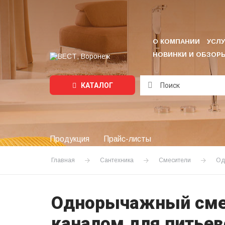
О КОМПАНИИ
УСЛУ
НОВИНКИ И ОБЗОР
КАТАЛОГ
Подождите...
Продукция
Прайс-листы
Главная
Сантехника
Смесители
Од
Однорычажный смеси
каналом для питье