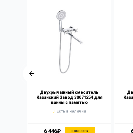
итель
Двухрычажный смеситель
Дв
CM10 для
Казанский Завод 30071254 для
Каза
ванны с памятью
Есть в наличии
6 446₽
В КОРЗИНУ