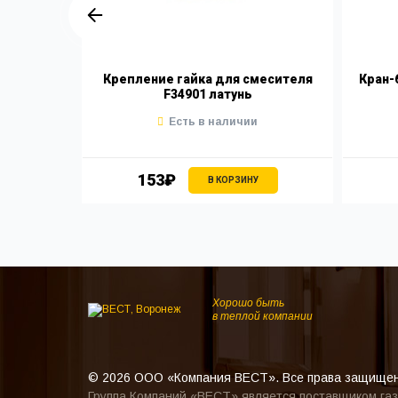
ля D35мм
Крепление гайка для смесителя
Кран-
F34901 латунь
Есть в наличии
153₽
В КОРЗИНУ
Хорошо быть
в теплой компании
© 2026 ООО «Компания ВЕСТ». Все права защище
Группа Компаний «ВЕСТ» является поставщиком газ