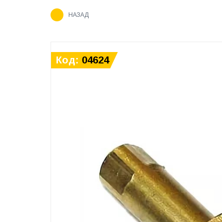
НАЗАД
Код:
04624