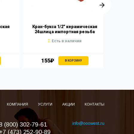
еская
Кран-букса 1/2" керамическая
Л
24шлица импортная резьба
Есть в наличии
155₽
1
В КОРЗИНУ
КОМПАНИЯ
УСЛУГИ
АКЦИИ
КОНТАКТЫ
info@ooowest.ru
8 (800) 302-79-61
+7 (473) 252-90-89