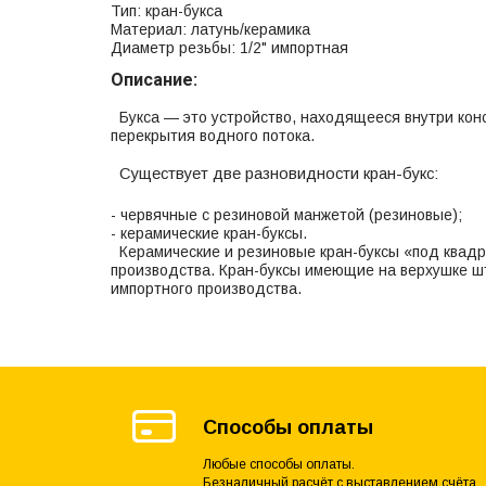
Тип: кран-букса
Материал: латунь/керамика
Диаметр резьбы: 1/2" импортная
Описание:
Букса — это устройство, находящееся внутри кон
перекрытия водного потока.
Существует две разновидности кран-букс:
- червячные с резиновой манжетой (резиновые);
- керамические кран-буксы.
Керамические и резиновые кран-буксы «под квадр
производства. Кран-буксы имеющие на верхушке шт
импортного производства.
Способы оплаты
Любые способы оплаты.
Безналичный расчёт с выставлением счёта