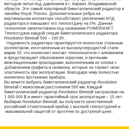
методом литья под давлением в г. Киржач, Владимирской
области. Это самый популярный биметаллический радиатор в
линейке Royal Thermo. Дополнительные ребра на
вертикальном коллекторе способствуют увеличению КПД
радиатора и повышают его теплоотдачу на 5%. Данная
технология запатентована под названием POWERSHIFT.
Теплоотдача каждой секции биметаллического радиатора
Revolution Bimetall 500 – 160 Вт.
Надежность радиатора гарантируется полностью стальным
коллектором, изготовленным из высокоуглеродистой стали
марки 20, что исключает контакт теплоносителя с алюминием
и предотвращает образование коррозии, и прочными
межсекционными прокладками, выполненными из хлопка с
добавлением графита и силикона, которые не теряют свою
эластичность при эксплуатации, благодаря чему полностью
исключено протекание прибора.
Вы можете выбрать биметаллический радиатор Revolution
Bimetall с межосевым расстоянием 500 мм. Каждый
биметаллический радиатор Revolution Bimetall застрахован на
1 000 000 $ и имеет гарантийный срок эксплуатации – 15 лет.
Выбирая Revolution Bimetall, вы получаете качественный
российский отопительный прибор с высокой теплоотдачей и
максимальной защитой от протечек по доступной цене.