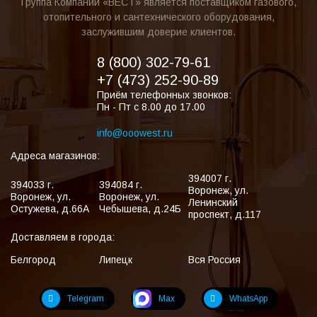
Группа Компаний «ВЕСТ» является поставщиком газового,
отопительного и сантехнического оборудования,
заслужившим доверие клиентов.
8 (800) 302-79-61
+7 (473) 252-90-89
Приём телефонных звонков:
Пн - Пт с 8.00 до 17.00
info@ooowest.ru
Адреса магазинов:
394007
г.
394033
г.
394084
г.
Воронеж
,
ул.
Воронеж
,
ул.
Воронеж
,
ул.
Ленинский
Остужева, д.66А
Чебышева, д.24Б
проспект, д.117
Доставляем в города:
Белгород
Липецк
Вся Россия
Telegram
Max
WhatsApp