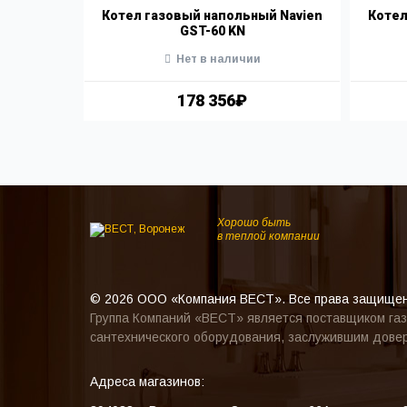
egasus D
Котел газовый напольный Navien
Котел
GST-60 KN
Нет в наличии
178 356₽
Хорошо быть
в теплой компании
© 2026 ООО «Компания ВЕСТ». Все права защище
Группа Компаний «ВЕСТ» является поставщиком газ
сантехнического оборудования, заслужившим довер
Адреса магазинов: