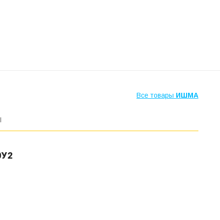
Все товары
ИШМА
ы
0У2