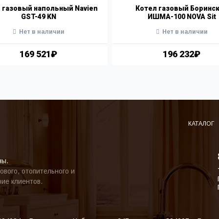
 газовый напольный Navien
Котел газовый Боринс
GST-49 KN
ИШМА-100 NOVA Sit
Нет в наличии
Нет в наличии
169 521₽
196 232₽
КАТАЛОГ
ны.
ового, отопительного и
ие клиентов.