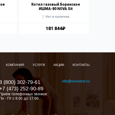
кое
Котел газовый Боринское
Коте
ИШМА-80 NOVA Sit
Нет в наличии
181 844₽
КОМПАНИЯ
УСЛУГИ
АКЦИИ
КОНТАКТЫ
info@ooowest.ru
8 (800) 302-79-61
+7 (473) 252-90-89
Приём телефонных звонков:
Пн - Пт с 8.00 до 17.00