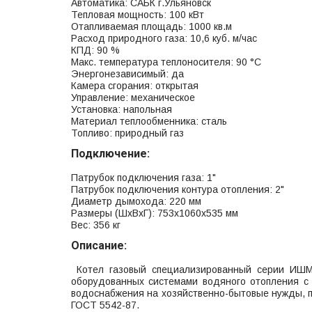
Автоматика: САБК г.Ульяновск
Тепловая мощность: 100 кВт
Отапливаемая площадь: 1000 кв.м
Расход природного газа: 10,6 куб. м/час
КПД: 90 %
Макс. температура теплоносителя: 90 °С
Энергонезависимый: да
Камера сгорания: открытая
Управление: механическое
Установка: напольная
Материал теплообменника: сталь
Топливо: природный газ
Подключение:
Патрубок подключения газа: 1"
Патрубок подключения контура отопления: 2"
Диаметр дымохода: 220 мм
Размеры (ШхВхГ): 753x1060x535 мм
Вес: 356 кг
Описание:
Котел газовый специализированный серии ИШМ
оборудованных системами водяного отопления с 
водоснабжения на хозяйственно-бытовые нужды, п
ГОСТ 5542-87.