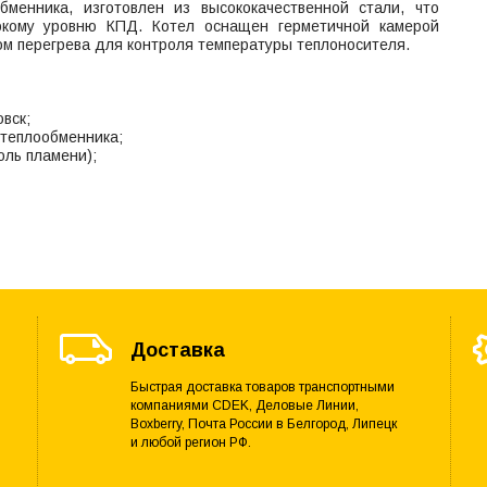
менника, изготовлен из высококачественной стали, что
сокому уровню КПД. Котел оснащен герметичной камерой
ом перегрева для контроля температуры теплоносителя.
вск;
теплообменника;
оль пламени);
Доставка
Быстрая доставка товаров транспортными
компаниями CDEK, Деловые Линии,
Boxberry, Почта России в Белгород, Липецк
и любой регион РФ.