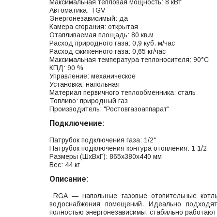
Максимальная тепловая мощность: 8 кВт
Автоматика: TGV
Энергонезависимый: да
Камера сгорания: открытая
Отапливаемая площадь: 80 кв.м
Расход природного газа: 0,9 куб. м/час
Расход сжиженного газа: 0,65 кг/час
Максимальная температура теплоносителя: 90°С
КПД: 90 %
Управление: механическое
Установка: напольная
Материал первичного теплообменника: сталь
Топливо: природный газ
Производитель: "Ростовгазоаппарат"
Подключение:
Патрубок подключения газа: 1/2"
Патрубок подключения контура отопления: 1 1/2
Размеры (ШхВхГ): 865х380х440 мм
Вес: 44 кг
Описание:
RGA — напольные газовые отопительные котлы
водоснабжения помещений. Идеально подходя
полностью энергонезависимы, стабильно работают 