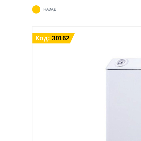
НАЗАД
Код:
30162