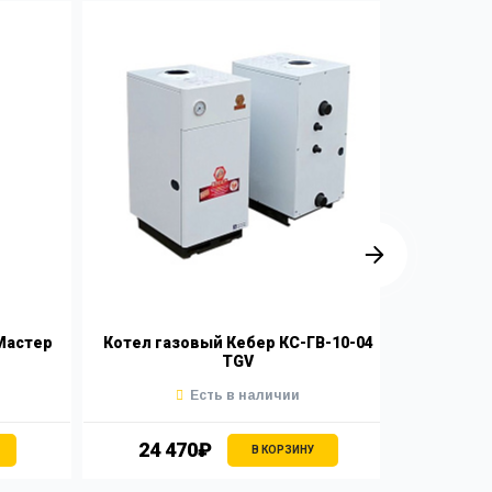
Мастер
Котел газовый Кебер КС-ГВ-10-04
Коте
TGV
Есть в наличии
24 470₽
24 
В КОРЗИНУ