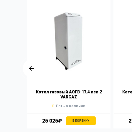
Torino
Котел газовый АОГВ-17,4 исп.2
Коте
VARGAZ
Есть в наличии
25 025₽
2
НУ
В КОРЗИНУ