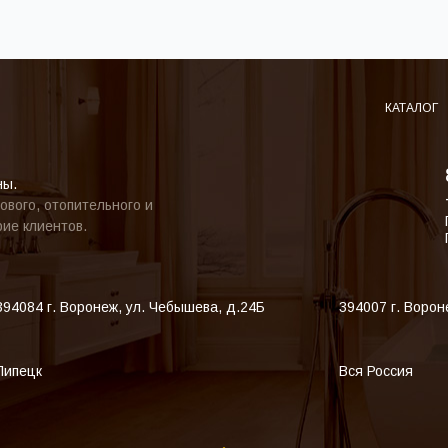
КАТАЛОГ
ны.
ового, отопительного и
ие клиентов.
394084
г. Воронеж
,
ул. Чебышева, д.24Б
394007
г. Ворон
Липецк
Вся Россия