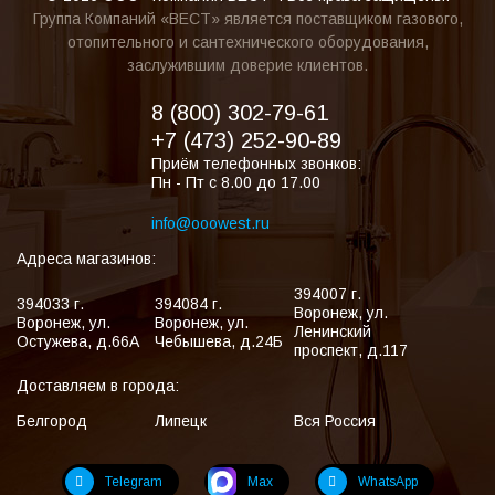
Группа Компаний «ВЕСТ» является поставщиком газового,
отопительного и сантехнического оборудования,
заслужившим доверие клиентов.
8 (800) 302-79-61
+7 (473) 252-90-89
Приём телефонных звонков:
Пн - Пт с 8.00 до 17.00
info@ooowest.ru
Адреса магазинов:
394007
г.
394033
г.
394084
г.
Воронеж
,
ул.
Воронеж
,
ул.
Воронеж
,
ул.
Ленинский
Остужева, д.66А
Чебышева, д.24Б
проспект, д.117
Доставляем в города:
Белгород
Липецк
Вся Россия
Telegram
Max
WhatsApp