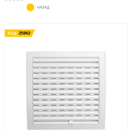
НАЗАД
Код:
25862