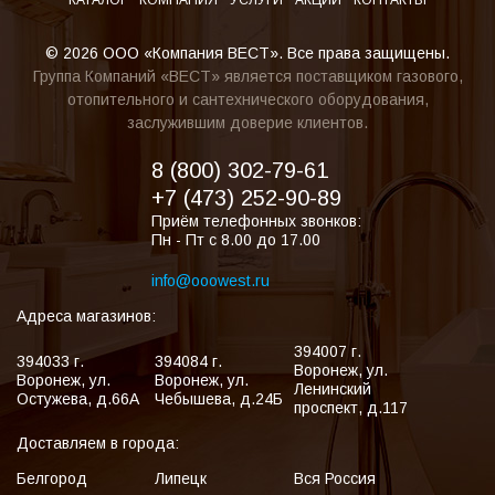
КАТАЛОГ
КОМПАНИЯ
УСЛУГИ
АКЦИИ
КОНТАКТЫ
© 2026 ООО «Компания ВЕСТ». Все права защищены.
Группа Компаний «ВЕСТ» является поставщиком газового,
отопительного и сантехнического оборудования,
заслужившим доверие клиентов.
8 (800) 302-79-61
+7 (473) 252-90-89
Приём телефонных звонков:
Пн - Пт с 8.00 до 17.00
info@ooowest.ru
Адреса магазинов:
394007
г.
394033
г.
394084
г.
Воронеж
,
ул.
Воронеж
,
ул.
Воронеж
,
ул.
Ленинский
Остужева, д.66А
Чебышева, д.24Б
проспект, д.117
Доставляем в города:
Белгород
Липецк
Вся Россия