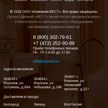
КАТАЛОГ
КОМПАНИЯ
УСЛУГИ
АКЦИИ
КОНТАКТЫ
© 2026 ООО «Компания ВЕСТ». Все права защищены.
Группа Компаний «ВЕСТ» является поставщиком газового,
отопительного и сантехнического оборудования,
заслужившим доверие клиентов.
8 (800) 302-79-61
+7 (473) 252-90-89
Приём телефонных звонков:
Пн - Пт с 8.00 до 17.00
info@ooowest.ru
Адреса магазинов:
394007
г.
394033
г.
394084
г.
Воронеж
,
ул.
Воронеж
,
ул.
Воронеж
,
ул.
Ленинский
Остужева, д.66А
Чебышева, д.24Б
проспект, д.117
Доставляем в города:
Белгород
Липецк
Вся Россия