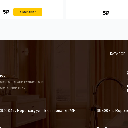
5₽
5₽
В КОРЗИНУ
КАТАЛОГ
ны.
ового, отопительного и
ие клиентов.
394084
г. Воронеж
,
ул. Чебышева, д.24Б
394007
г. Ворон