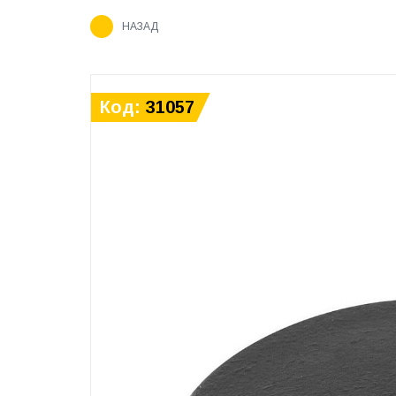
НАЗАД
Код:
31057