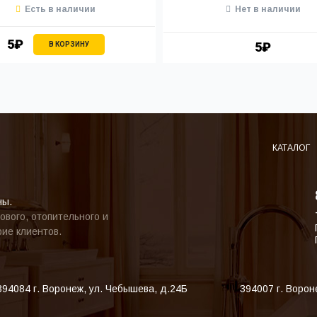
Есть в наличии
Нет в наличии
5₽
5₽
В КОРЗИНУ
КАТАЛОГ
ны.
ового, отопительного и
ие клиентов.
394084
г. Воронеж
,
ул. Чебышева, д.24Б
394007
г. Ворон