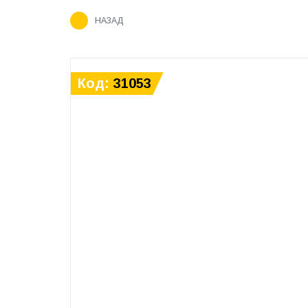
НАЗАД
Код:
31053