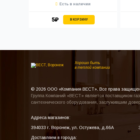
Есть в наличии
5₽
В КОРЗИНУ
Хорошо быть
в теплой компании
© 2026 ООО «Компания ВЕСТ». Все права защище
Группа Компаний «ВЕСТ» является поставщиком газ
сантехнического оборудования, заслужившим довер
Адреса магазинов:
394033
г. Воронеж
,
ул. Остужева, д.66А
Доставляем в города: