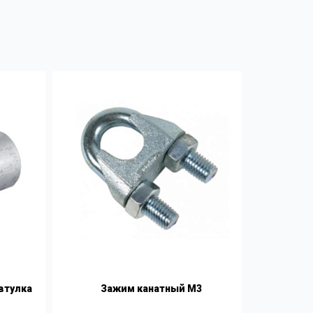
втулка
Зажим канатный М3