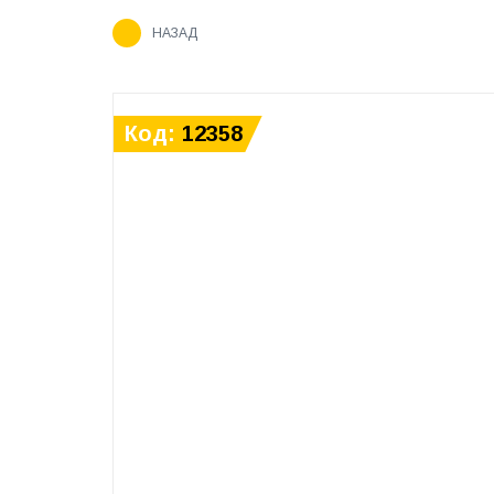
НАЗАД
Код:
12358