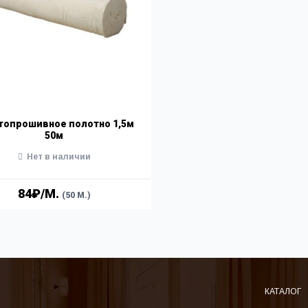
топрошивное полотно 1,5м
50м
Нет в наличии
84₽/М.
(50 М.)
КАТАЛОГ