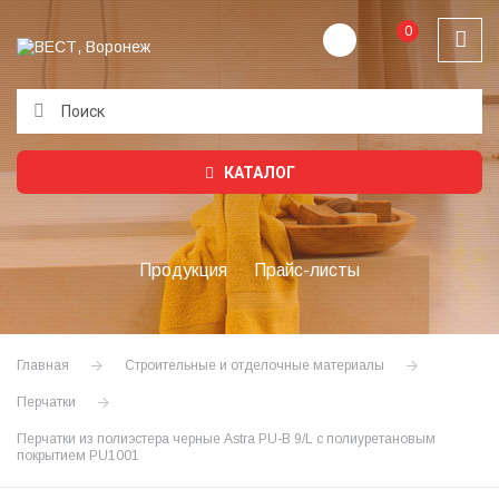
0
Подождите...
КАТАЛОГ
Продукция
Прайс-листы
Главная
Строительные и отделочные материалы
Перчатки
Перчатки из полиэстера черные Astra PU-B 9/L с полиуретановым
покрытием PU1001