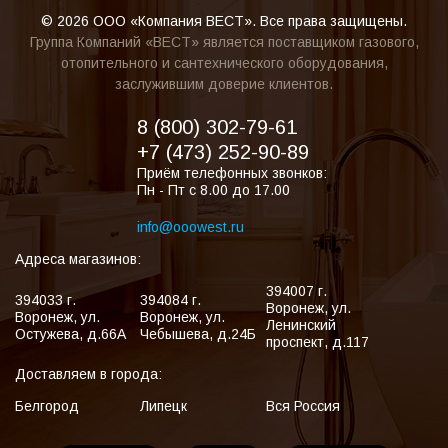
© 2026 ООО «Компания ВЕСТ». Все права защищены.
Группа Компаний «ВЕСТ» является поставщиком газового,
отопительного и сантехнического оборудования,
заслужившим доверие клиентов.
8 (800) 302-79-61
+7 (473) 252-90-89
Приём телефонных звонков:
Пн - Пт с 8.00 до 17.00
info@ooowest.ru
Адреса магазинов:
394007
г.
394033
г.
394084
г.
Воронеж
,
ул.
Воронеж
,
ул.
Воронеж
,
ул.
Ленинский
Остужева, д.66А
Чебышева, д.24Б
проспект, д.117
Доставляем в города:
Белгород
Липецк
Вся Россия