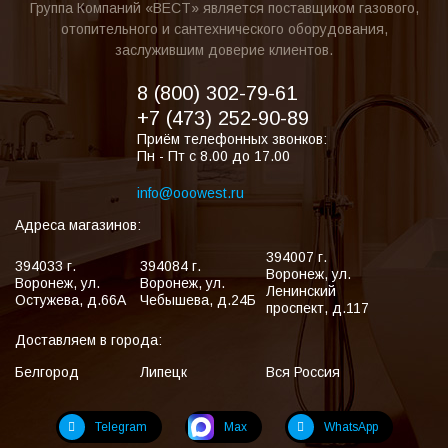
Группа Компаний «ВЕСТ» является поставщиком газового,
отопительного и сантехнического оборудования,
заслужившим доверие клиентов.
8 (800) 302-79-61
+7 (473) 252-90-89
Приём телефонных звонков:
Пн - Пт с 8.00 до 17.00
info@ooowest.ru
Адреса магазинов:
394007
г.
394033
г.
394084
г.
Воронеж
,
ул.
Воронеж
,
ул.
Воронеж
,
ул.
Ленинский
Остужева, д.66А
Чебышева, д.24Б
проспект, д.117
Доставляем в города:
Белгород
Липецк
Вся Россия
Telegram
Max
WhatsApp