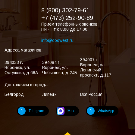
8 (800) 302-79-61
+7 (473) 252-90-89
Приём телефонных звонков:
Пн - Пт с 8.00 до 17.00
info@ooowest.ru
Адреса магазинов:
394007
г.
394033
г.
394084
г.
Воронеж
,
ул.
Воронеж
,
ул.
Воронеж
,
ул.
Ленинский
Остужева, д.66А
Чебышева, д.24Б
проспект, д.117
Доставляем в города:
Белгород
Липецк
Вся Россия
Telegram
Max
WhatsApp