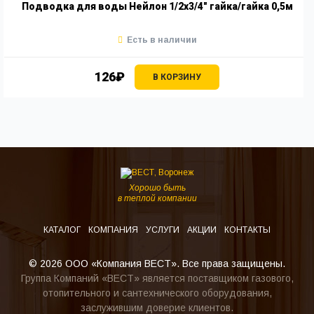
Подводка для воды Нейлон 1/2х3/4" гайка/гайка 0,5м
Есть в наличии
126₽
В КОРЗИНУ
Хорошо быть
в теплой компании
КАТАЛОГ
КОМПАНИЯ
УСЛУГИ
АКЦИИ
КОНТАКТЫ
© 2026 ООО «Компания ВЕСТ». Все права защищены.
Группа Компаний «ВЕСТ» является поставщиком газового,
отопительного и сантехнического оборудования,
заслужившим доверие клиентов.