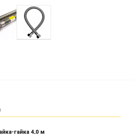
ы
айка-гайка 4,0 м