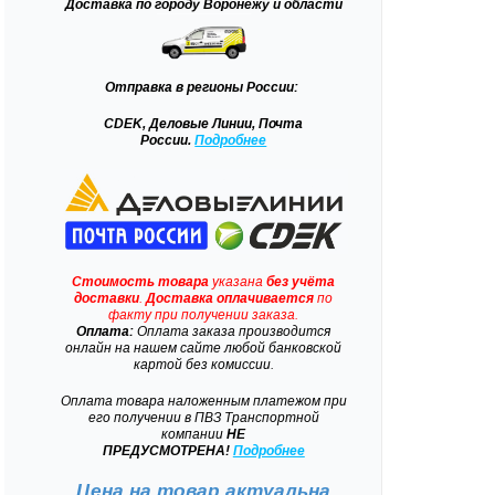
Доставка
по городу Воронежу и области
Отправка
в регионы России:
CDEK, Деловые Линии, Почта
России.
Подробнее
Стоимость товара
указана
без учёта
доставки
.
Доставка
оплачивается
по
факту при получении заказа.
Оплата:
Оплата заказа производится
онлайн на нашем сайте любой банковской
картой без комиссии.
Оплата товара наложенным платежом при
его получении в ПВЗ Транспортной
компании
НЕ
ПРЕДУСМОТРЕНА!
Подробнее
Цена на товар актуальна