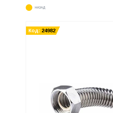
НАЗАД
Код:
24982