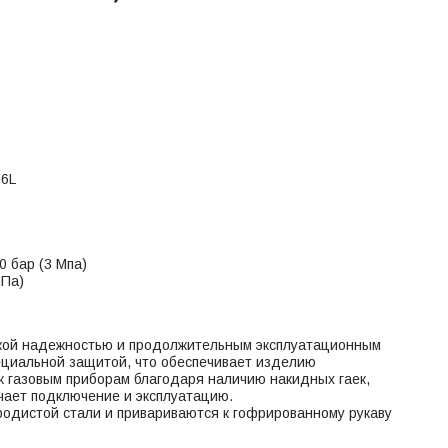
16L
0 бар (3 Мпа)
МПа)
ой надежностью и продолжительным эксплуатационным
пециальной защитой, что обеспечивает изделию
 к газовым приборам благодаря наличию накидных гаек,
чает подключение и эксплуатацию.
родистой стали и привариваются к гофрированному рукаву