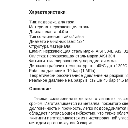
Характеристики:
Тип: подводка для газа
Материал: нержавеющая сталь
Длина шланга: 4.0 м
Тип соединения: гайка/гайка
Диаметр накидных гаек: 1/2"
Структура материала:
Шланг: нержавеющая сталь марки AISI 304L, AISI 3
Оплетка: нержавеющая сталь марки AISI 304
Фитинги: никелированная углеродистая сталь
Диапазон рабочих температур: от -40*С до +120*С
Рабочее давление: 10 бар (1 МПа)
Теоретически рассчитанное давление на разрыв: 3
Реальное давление на разрыв: свыше 45 бар (4,5 
Описание:
Газовая сильфонная подводка отличается высок
сроком. Изготавливается из металла, покрытого с
долговечность и прочность, легко подсоединяется
обладает потрясающей гибкостью, что также облег
Фитинги изготавливаются из никелированной угле
методом аргонно-дуговой сварки.