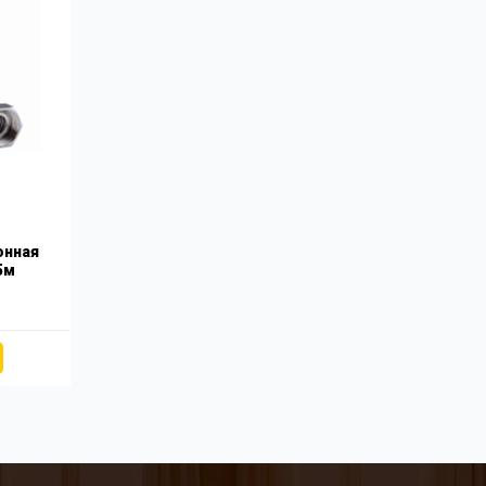
онная
,5м