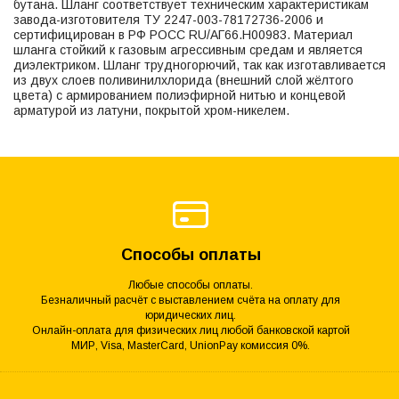
бутана. Шланг соответствует техническим характеристикам
завода-изготовителя ТУ 2247-003-78172736-2006 и
сертифицирован в РФ РОСС RU/АГ66.Н00983. Материал
шланга стойкий к газовым агрессивным средам и является
диэлектриком. Шланг трудногорючий, так как изготавливается
из двух слоев поливинилхлорида (внешний слой жёлтого
цвета) с армированием полиэфирной нитью и концевой
арматурой из латуни, покрытой хром-никелем.
Способы оплаты
Любые способы оплаты.
Безналичный расчёт с выставлением счёта на оплату для
юридических лиц.
Онлайн-оплата для физических лиц любой банковской картой
МИР, Visa, MasterCard, UnionPay комиссия 0%.