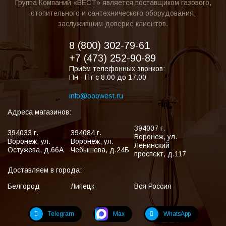
Группа Компаний «ВЕСТ» является поставщиком газового,
отопительного и сантехнического оборудования,
заслужившим доверие клиентов.
8 (800) 302-79-61
+7 (473) 252-90-89
Приём телефонных звонков:
Пн - Пт с 8.00 до 17.00
info@ooowest.ru
Адреса магазинов:
394007
г.
394033
г.
394084
г.
Воронеж
,
ул.
Воронеж
,
ул.
Воронеж
,
ул.
Ленинский
Остужева, д.66А
Чебышева, д.24Б
проспект, д.117
Доставляем в города:
Белгород
Липецк
Вся Россия
Telegram
Max
WhatsApp