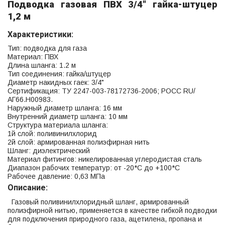
Подводка газовая ПВХ 3/4" гайка-штуцер
1,2 м
Характеристики:
Тип: подводка для газа
Материал: ПВХ
Длина шланга: 1.2 м
Тип соединения: гайка/штуцер
Диаметр накидных гаек: 3/4"
Сертификация: ТУ 2247-003-78172736-2006; РОСС RU/
АГ66.Н00983.
Наружный диаметр шланга: 16 мм
Внутренний диаметр шланга: 10 мм
Структура материала шланга:
1й слой: поливинилхлорид
2й слой: армированная полиэфирная нить
Шланг: диэлектрический
Материал фитингов: никелированная углеродистая сталь
Диапазон рабочих температур: от -20*С до +100*С
Рабочее давление: 0,63 МПа
Описание:
Газовый поливинилхлоридный шланг, армированный
полиэфирной нитью, применяется в качестве гибкой подводки
для подключения природного газа, ацетилена, пропана и