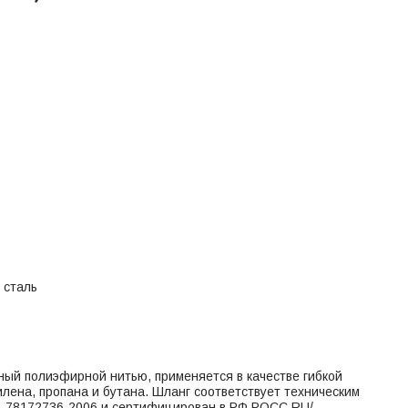
 сталь
й полиэфирной нитью, применяется в качестве гибкой
лена, пропана и бутана. Шланг соответствует техническим
3-78172736-2006 и сертифицирован в РФ РОСС RU/