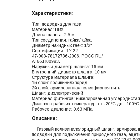
Характеристики:
Тип: подводка для газа
Материал: ПВХ
Длина шланга: 2.5 м
Тип соединения: гайка/гайка
Диаметр накидных гаек: 1/2"
Сертификация: ТУ 22
47-003-78172736-2006; РОСС RU/
АГ66.Н00983.
Наружный диаметр шланга: 16 мм
Внутренний диаметр шланга: 10 мм
Структура материала шланга:
1й слой: поливинилхлорид
2й слой: армированная полиэфирная нить
Шланг: диэлектрический
Материал фитингов: никелированная углеродистая
Диапазон рабочих температур: от -20*С до +100*С
Рабочее давление: 0,63 МПа
Описание:
Газовый поливинилхлоридный шланг, армированны
подводки для подключения природного газа, ацети
характеристикам завода-изготовителя ТУ 2247-00