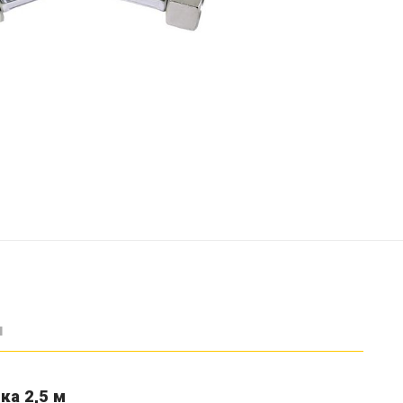
ы
ка 2,5 м