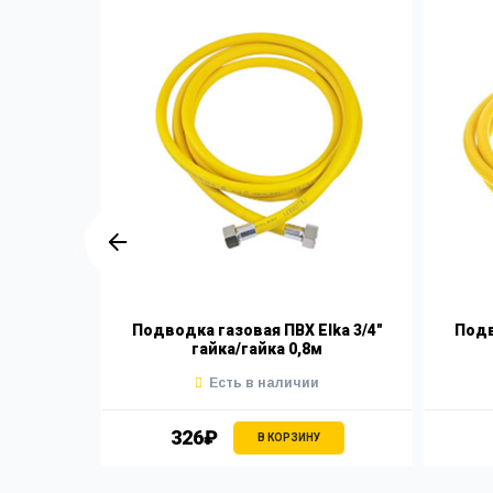
lka 1/2"
Подводка газовая ПВХ Elka 3/4"
Подв
м
гайка/гайка 0,8м
Есть в наличии
326₽
В КОРЗИНУ