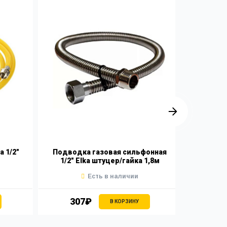
 1/2"
Подводка газовая сильфонная
Подвод
1/2" Elka штуцер/гайка 1,8м
1/2"
Есть в наличии
307₽
3
В КОРЗИНУ