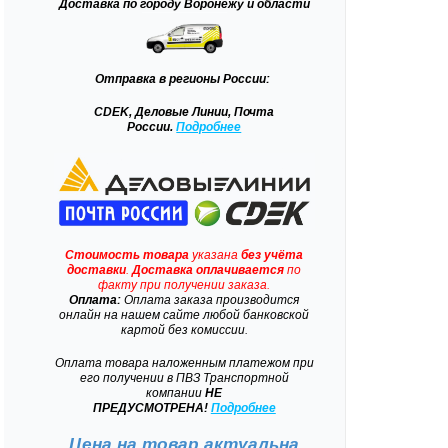
Доставка
по городу Воронежу и области
Отправка
в регионы России:
CDEK, Деловые Линии, Почта
России.
Подробнее
Стоимость товара
указана
без учёта
доставки
.
Доставка
оплачивается
по
факту при получении заказа.
Оплата:
Оплата заказа производится
онлайн на нашем сайте любой банковской
картой без комиссии.
Оплата товара наложенным платежом при
его получении в ПВЗ Транспортной
компании
НЕ
ПРЕДУСМОТРЕНА!
Подробнее
Цена на товар актуальна