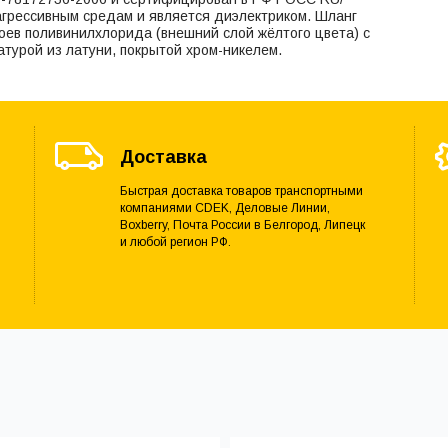
агрессивным средам и является диэлектриком. Шланг
лоев поливинилхлорида (внешний слой жёлтого цвета) с
турой из латуни, покрытой хром-никелем.
Доставка
Быстрая доставка товаров транспортными
компаниями CDEK, Деловые Линии,
Boxberry, Почта России в Белгород, Липецк
и любой регион РФ.