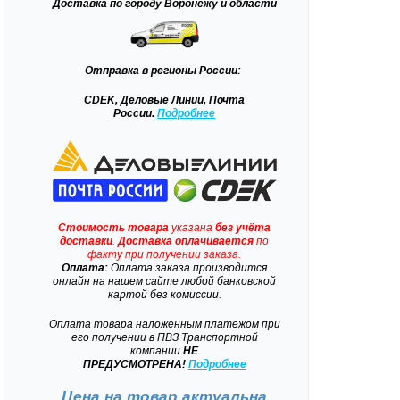
Доставка
по городу Воронежу и области
Отправка
в регионы России:
CDEK, Деловые Линии, Почта
России.
Подробнее
Стоимость товара
указана
без учёта
доставки
.
Доставка
оплачивается
по
факту при получении заказа.
Оплата:
Оплата заказа производится
онлайн на нашем сайте любой банковской
картой без комиссии.
Оплата товара наложенным платежом при
его получении в ПВЗ Транспортной
компании
НЕ
ПРЕДУСМОТРЕНА!
Подробнее
Цена на товар актуальна