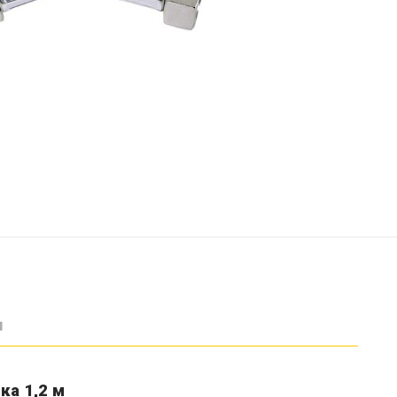
ы
ка 1,2 м