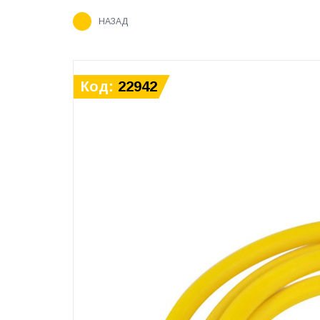
НАЗАД
Код:
22942