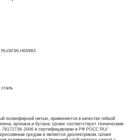
 RU/АГ66.Н00983.
 сталь
 полиэфирной нитью, применяется в качестве гибкой
лена, пропана и бутана. Шланг соответствует техническим
3-78172736-2006 и сертифицирован в РФ РОСС RU/
агрессивным средам и является диэлектриком. Шланг
лоев поливинилхлорида (внешний слой жёлтого цвета) с