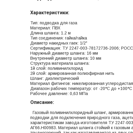
Характеристики:
Тип: подводка для газа
Материал: ПВХ
Длина шланга: 1.2 м
Тип соединения: гайка/гайка
Диаметр накидных гаек: 1/2"
Сертификация: ТУ 2247-003-78172736-2006; РОСС
Наружный диаметр шланга: 16 мм
Внутренний диаметр шланга: 10 мм
Структура материала шланга:
1й слой: поливинилхлорид
2й слой: армированная полиэфирная нить
Шланг: диэлектрический
Материал фитингов: никелированная углеродистая
Диапазон рабочих температур: от -20*С до +100*С
Рабочее давление: 0,63 МПа
Описание:
Газовый поливинилхлоридный шланг, армированный
подводки для подключения природного газа, ацети
характеристикам завода-изготовителя ТУ 2247-00
АГ66.Н00983. Материал шланга стойкий к газовым 
трудногорючий, так как изготавливается из двух с