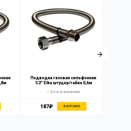
онная
Подводка газовая сильфонная
Подвод
,8м
1/2" Elka штуцер/гайка 0,6м
1/2"
Есть в наличии
187₽
2
В КОРЗИНУ