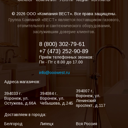
КАТАЛОГ
КОМПАНИЯ
УСЛУГИ
АКЦИИ
КОНТАКТЫ
© 2026 ООО «Компания ВЕСТ». Все права защищены.
Группа Компаний «ВЕСТ» является поставщиком газового,
отопительного и сантехнического оборудования,
заслужившим доверие клиентов.
8 (800) 302-79-61
+7 (473) 252-90-89
Приём телефонных звонков:
Пн - Пт с 8.00 до 17.00
info@ooowest.ru
Адреса магазинов:
394007
г.
394033
г.
394084
г.
Воронеж
,
ул.
Воронеж
,
ул.
Воронеж
,
ул.
Ленинский
Остужева, д.66А
Чебышева, д.24Б
проспект, д.117
Доставляем в города:
Белгород
Липецк
Вся Россия