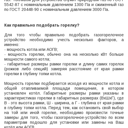
5542-87 с номинальным давлением 1300 Па и сжиженный газ
по ГОСТ 20448-90 с номинальным давлением 3000 Па.
Как правильно подобрать горелку?
Для того чтобы правильно подобрать газогорелочное
устройство необходимо учесть несколько факторов, а
именно:
- мощность котла или АОГВ;
- мощность горелки, обычно она на несколько кВт больше
мощности самого котла;
- габаритные размеры рамки горелки и длину самих горелок
(рожков либо секций) замеряя расстояние от края рамки
горелки в глубину топки котла.
Мощность горелки подбирается исходя из мощности котла и
общей отапливаемой площади помещения, в котором
установлен котёл. Габаритные размеры рамки указаны в
характеристиках горелки в габаритных размерах (ВхШхГ), где
В - это высота рамки, Ш - ширина, а Г - глубина от края рамки
в глубину топки котла. Перед тем, как остановить свой выбор
на той или иной горелке, необходимо произвести точные
замеры для того, чтобы газогорелочное-устройство по всем
параметрам подошло для установки или замены на Ваш
котёл или АОГВ.