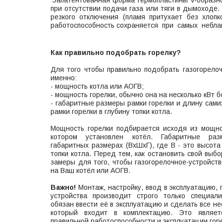
Запатентованная форма термопластины V-образног
при отсутствии подачи газа или тяги в дымоходе.
резкого отключения (пламя притухает без хлопк
работоспособность сохраняется при самых неблаг
Как правильно подобрать горелку?
Для того чтобы правильно подобрать газогорелоч
именно:
- мощность котла или АОГВ;
- мощность горелки, обычно она на несколько кВт 
- габаритные размеры рамки горелки и длину сами
рамки горелки в глубину топки котла.
Мощность горелки подбирается исходя из мощн
котором установлен котёл. Габаритные ра
габаритных размерах (ВхШхГ), где В - это высота
топки котла. Перед тем, как остановить свой выб
замеры для того, чтобы газогорелочное-устройст
на Ваш котёл или АОГВ.
Важно!
Монтаж, настройку, ввод в эксплуатацию, 
устройства производит строго только специал
обязан ввести её в эксплуатацию и сделать все н
который входит в комплектацию. Это являет
правильной работоспособности и эксплуатации гор