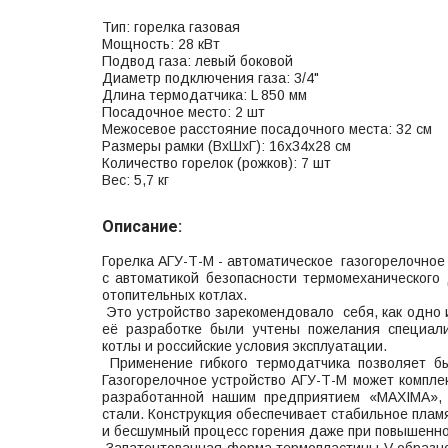
Тип: горелка газовая
Мощность: 28 кВт
Подвод газа: левый боковой
Диаметр подключения газа: 3/4"
Длина термодатчика: L 850 мм
Посадочное место: 2 шт
Межосевое расстояние посадочного места: 32 см
Размеры рамки (ВхШхГ): 16х34х28 см
Количество горелок (рожков): 7 шт
Вес: 5,7 кг
Описание:
Горелка АГУ-Т-М - автоматическое газогорелочно
с автоматикой безопасности термомеханического
отопительных котлах.
Это устройство зарекомендовало себя, как одно и
её разработке были учтены пожелания специал
котлы и российские условия эксплуатации.
Применение гибкого термодатчика позволяет быс
Газогорелочное устройство АГУ-Т-М может компле
разработанной нашим предприятием «MAXIMA», 
стали. Конструкция обеспечивает стабильное плам
и бесшумный процесс горения даже при повышенн