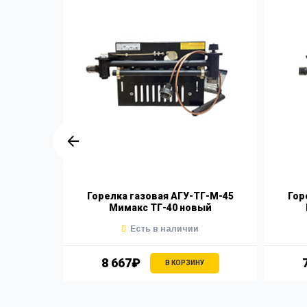
ГГУ-12
Горелка газовая АГУ-ТГ-М-45
Гор
Мимакс ТГ-40 новый
Есть в наличии
8 667₽
У
В КОРЗИНУ