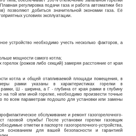
о типа, обеспечивает 100% отключение запальной горелки
 Плавная регулировка подачи газа и работа автоматики без
ов) позволяют добиться значительной экономии газа. Её
оприятных условиях эксплуатации.
ное устройство необходимо учесть несколько факторов, а
больше мощности самого котла;
х горелок (рожков либо секций) замеряя расстояние от края
ости котла и общей отапливаемой площади помещения, в
змеры рамки указаны в характеристиках горелки в
 рамки, Ш - ширина, а Г - глубина от края рамки в глубину
ор на той или иной горелке, необходимо произвести точные
во по всем параметрам подошло для установки или замены
профилактическое обслуживание и ремонт газогорелочного-
ист газовой службы! После установки горелки газовщик
еобходимые отметки в паспорте газогорелочного-устройства,
ся основанием для вашей безопасности и гарантией
елки.