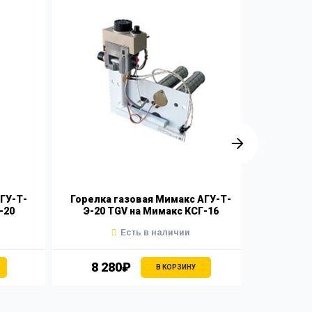
ГУ-Т-
Горелка газовая Мимакс АГУ-Т-
Горелк
-20
Э-20 TGV на Мимакс КСГ-16
Э-15
Есть в наличии
8 280₽
8 
В КОРЗИНУ