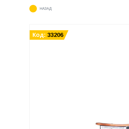
НАЗАД
Код:
33206