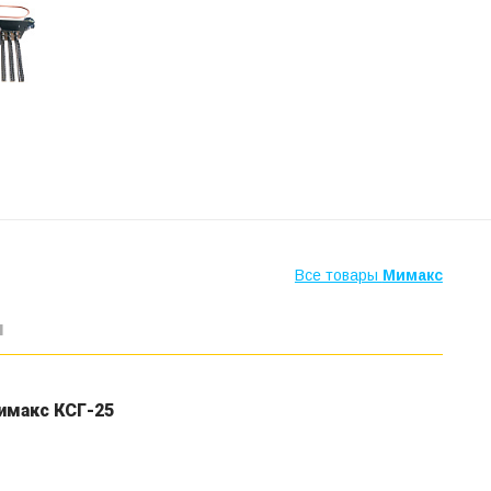
Все товары
Мимакс
ы
имакс КСГ-25