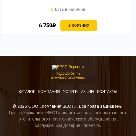
Есть в наличии
6 750₽
В КОРЗИНУ
Хорошо быть
в теплой компании
КАТАЛОГ
КОМПАНИЯ
УСЛУГИ
АКЦИИ
КОНТАКТЫ
© 2026 ООО «Компания ВЕСТ». Все права защищены.
Группа Компаний «ВЕСТ» является поставщиком газового,
отопительного и сантехнического оборудования,
заслужившим доверие клиентов.