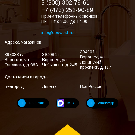
8 (800) 302-79-61
+7 (473) 252-90-89
Приём телефонных звонков:
Пн - Пт с 8.00 до 17.00
info@ooowest.ru
Адреса магазинов:
394007
г.
394033
г.
394084
г.
Воронеж
,
ул.
Воронеж
,
ул.
Воронеж
,
ул.
Ленинский
Остужева, д.66А
Чебышева, д.24Б
проспект, д.117
Доставляем в города:
Белгород
Липецк
Вся Россия
Telegram
Max
WhatsApp