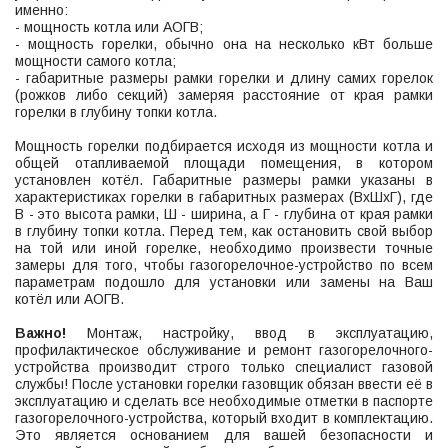
именно:
- мощность котла или АОГВ;
- мощность горелки, обычно она на несколько кВт больше
мощности самого котла;
- габаритные размеры рамки горелки и длину самих горелок
(рожков либо секций) замеряя расстояние от края рамки
горелки в глубину топки котла.
Мощность горелки подбирается исходя из мощности котла и
общей отапливаемой площади помещения, в котором
установлен котёл. Габаритные размеры рамки указаны в
характеристиках горелки в габаритных размерах (ВхШхГ), где
В - это высота рамки, Ш - ширина, а Г - глубина от края рамки
в глубину топки котла. Перед тем, как остановить свой выбор
на той или иной горелке, необходимо произвести точные
замеры для того, чтобы газогорелочное-устройство по всем
параметрам подошло для установки или замены на Ваш
котёл или АОГВ.
Важно!
Монтаж, настройку, ввод в эксплуатацию,
профилактическое обслуживание и ремонт газогорелочного-
устройства производит строго только специалист газовой
службы! После установки горелки газовщик обязан ввести её в
эксплуатацию и сделать все необходимые отметки в паспорте
газогорелочного-устройства, который входит в комплектацию.
Это является основанием для вашей безопасности и