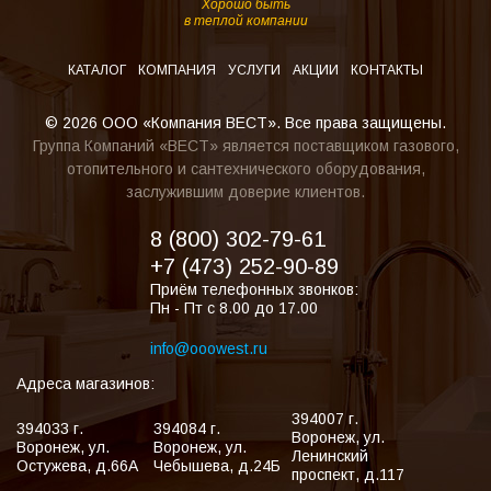
Хорошо быть
в теплой компании
КАТАЛОГ
КОМПАНИЯ
УСЛУГИ
АКЦИИ
КОНТАКТЫ
© 2026 ООО «Компания ВЕСТ». Все права защищены.
Группа Компаний «ВЕСТ» является поставщиком газового,
отопительного и сантехнического оборудования,
заслужившим доверие клиентов.
8 (800) 302-79-61
+7 (473) 252-90-89
Приём телефонных звонков:
Пн - Пт с 8.00 до 17.00
info@ooowest.ru
Адреса магазинов:
394007
г.
394033
г.
394084
г.
Воронеж
,
ул.
Воронеж
,
ул.
Воронеж
,
ул.
Ленинский
Остужева, д.66А
Чебышева, д.24Б
проспект, д.117