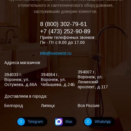
отопительного и сантехнического оборудования,
заслужившим доверие клиентов.
8 (800) 302-79-61
+7 (473) 252-90-89
Приём телефонных звонков:
Пн - Пт с 8.00 до 17.00
info@ooowest.ru
Адреса магазинов:
394007
г.
394033
г.
394084
г.
Воронеж
,
ул.
Воронеж
,
ул.
Воронеж
,
ул.
Ленинский
Остужева, д.66А
Чебышева, д.24Б
проспект, д.117
Доставляем в города:
Белгород
Липецк
Вся Россия
Telegram
Max
WhatsApp