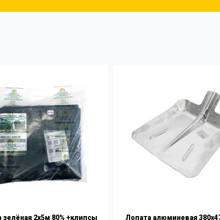
 зелёная 2х5м 80% +клипсы
Лопата алюминевая 380х4