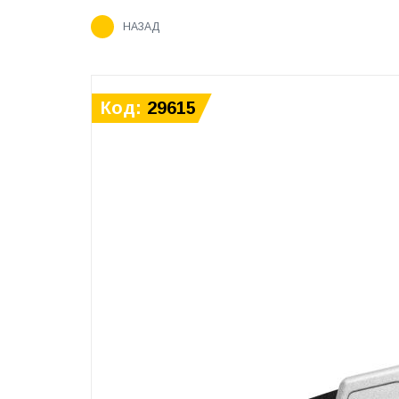
НАЗАД
Код:
29615