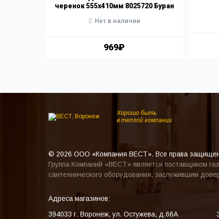
черенок 555х410мм 8025720 Буран
Нет в наличии
969₽
Хорошо быть
в теплой компании
© 2026 ООО «Компания ВЕСТ». Все права защище
Группа Компаний «ВЕСТ» является поставщиком газ
сантехнического оборудования, заслужившим довер
Адреса магазинов:
394033
г. Воронеж
,
ул. Остужева, д.66А