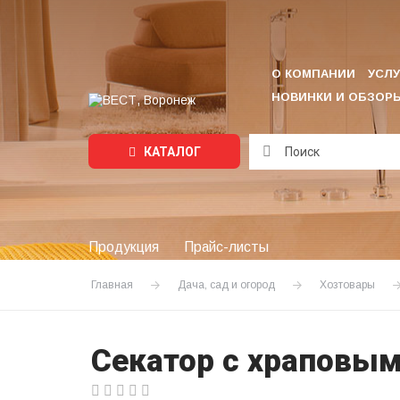
О КОМПАНИИ
УСЛУ
НОВИНКИ И ОБЗОР
КАТАЛОГ
Подождите...
Продукция
Прайс-листы
Главная
Дача, сад и огород
Хозтовары
Секатор с храповым