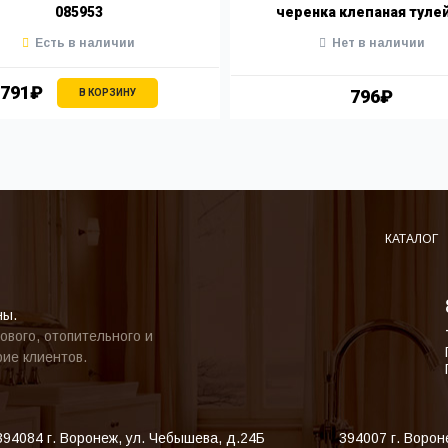
085953
черенка клепаная туле
Есть в наличии
Нет в наличии
791₽
796₽
В КОРЗИНУ
КАТАЛОГ
ны.
ового, отопительного и
ие клиентов.
394084
г. Воронеж
,
ул. Чебышева, д.24Б
394007
г. Ворон