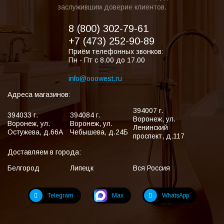
заслужившим доверие клиентов.
8 (800) 302-79-61
+7 (473) 252-90-89
Приём телефонных звонков:
Пн - Пт с 8.00 до 17.00
info@ooowest.ru
Адреса магазинов:
394007
г.
394033
г.
394084
г.
Воронеж
,
ул.
Воронеж
,
ул.
Воронеж
,
ул.
Ленинский
Остужева, д.66А
Чебышева, д.24Б
проспект, д.117
Доставляем в города:
Белгород
Липецк
Вся Россия
Telegram
Max
WhatsApp