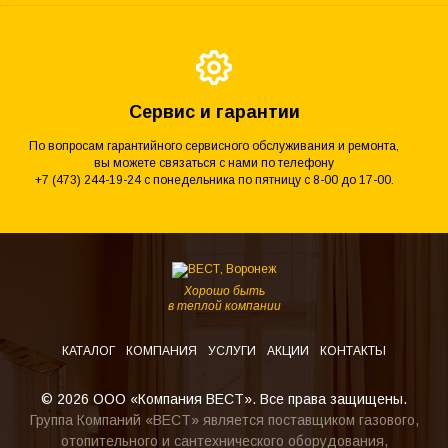
Сервис и гарантии
По вопросам гарантийного сервисного обслуживания и ремонта,
вы можете связаться с нами по телефону
+7 (473) 244-19-24 с понедельника по пятницу с 8-00 до 17-00.
Хорошо быть
в теплой компании
КАТАЛОГ
КОМПАНИЯ
УСЛУГИ
АКЦИИ
КОНТАКТЫ
© 2026 ООО «Компания ВЕСТ». Все права защищены.
Группа Компаний «ВЕСТ» является поставщиком газового,
отопительного и сантехнического оборудования,