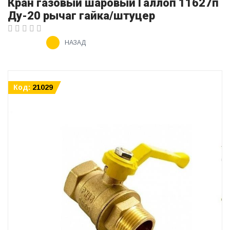
Кран газовый шаровый Галлоп 11б27п
Ду-20 рычаг гайка/штуцер
НАЗАД
Код:
21029