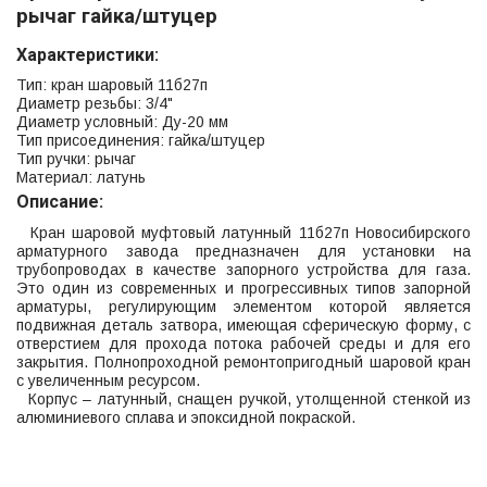
рычаг гайка/штуцер
Характеристики
:
Тип: кран шаровый 11б27п
Диаметр резьбы: 3/4"
Диаметр условный: Ду-20 мм
Тип присоединения: гайка/штуцер
Тип ручки: рычаг
Материал: латунь
Описание:
Кран шаровой муфтовый латунный 11б27п Новосибирского
арматурного завода предназначен для установки на
трубопроводах в качестве запорного устройства для газа.
Это один из современных и прогрессивных типов запорной
арматуры, регулирующим элементом которой является
подвижная деталь затвора, имеющая сферическую форму, с
отверстием для прохода потока рабочей среды и для его
закрытия. Полнопроходной ремонтопригодный шаровой кран
с увеличенным ресурсом.
Корпус – латунный, снащен ручкой, утолщенной стенкой из
алюминиевого сплава и эпоксидной покраской.