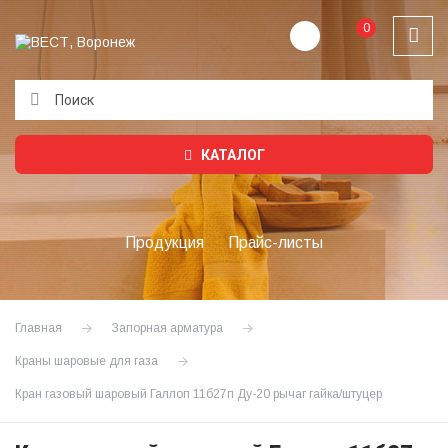
0
Подождите...
КАТАЛОГ
Продукция
Прайс-листы
Главная
Запорная арматура
Краны шаровые для газа
Кран газовый шаровый Галлоп 11б27п Ду-20 рычаг гайка/штуцер